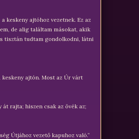
a keskeny ajtóhoz vezetnek. Ez az
em, de alig találtam másokat, akik
 és tisztán tudtam gondolkodni, látni
 keskeny ajtón. Most az Úr várt
 át rajta; hiszen csak az övék az;
tség Útjához vezető kapuhoz való.”