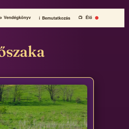
️
Vendégkönyv
📺
Élő
ℹ️
Bemutatkozás
dőszaka