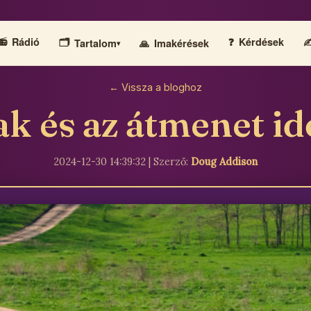
📻
Rádió
🗂️
❓
Kérdések
✍
Tartalom
🙏
Imakérések
▾
← Vissza a bloghoz
ak és az átmenet i
2024-12-30 14:39:32 | Szerző:
Doug Addison