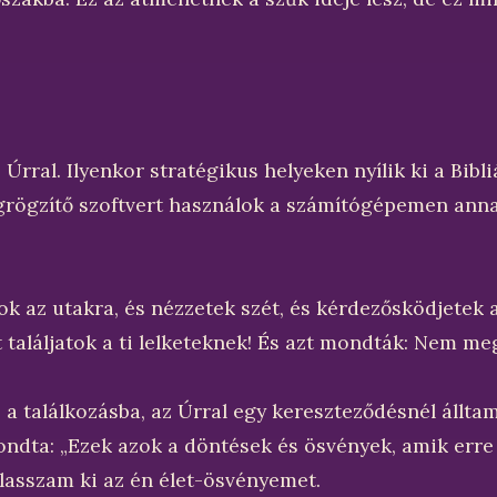
Úrral. Ilyenkor stratégikus helyeken nyílik ki a Bibl
angrögzítő szoftvert használok a számítógépemen an
tok az utakra, és nézzetek szét, és kérdezősködjetek a
 találjatok a ti lelketeknek! És azt mondták: Nem me
 találkozásba, az Úrral egy kereszteződésnél álltam.
ondta: „Ezek azok a döntések és ösvények, amik err
lasszam ki az én élet-ösvényemet.