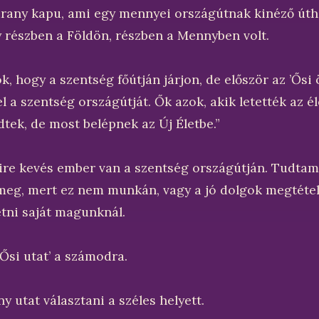
 arany kapu, ami egy mennyei országútnak kinéző úth
gy részben a Földön, részben a Mennyben volt.
, hogy a szentség főútján járjon, de először az ’Ősi 
l a szentség országútját. Ők azok, akik letették az é
tek, de most belépnek az Új Életbe.”
re kevés ember van a szentség országútján. Tudtam
 meg, mert ez nem munkán, vagy a jó dolgok megtétel
tni saját magunknál.
’Ősi utat’ a számodra.
y utat választani a széles helyett.