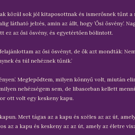
k közül sok jól kitaposottnak és ismerősnek tűnt a
 alig látható jelzés, amin az állt, hogy ’Ősi ösvény’. 
t ez az ősi ösvény, és egyetértően bólintott.
felajánlottam az ősi ösvényt, de ők azt mondták: Ne
ynek és túl nehéznek tűnik.’
svényen’. Meglepődtem, milyen könnyű volt, miután e
ilyen nehézségem sem, de libasorban kellett mennü
kor ott volt egy keskeny kapu.
kapun. Mert tágas az a kapu és széles az az út, amel
os az a kapu és keskeny az az út, amely az életre vis