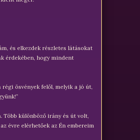
iám, és elkezdek részletes látásokat
nak érdekében, hogy mindent
 régi ösvények felől, melyik a jó út,
gyünk!”
 Több különböző irány és út volt,
e az évre elérhetőek az Én embereim