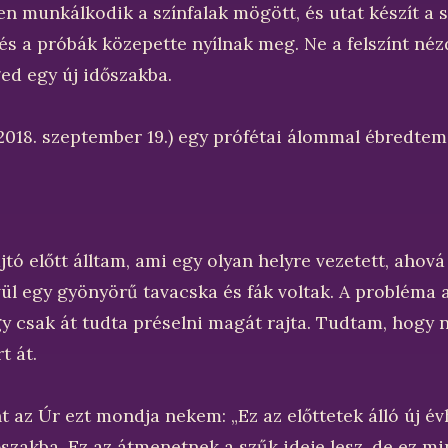
en munkálkodik a színfalak mögött, és utat készít a 
s a próbák közepette nyílnak meg. Ne a felszínt néz
ed egy új időszakba.
018. szeptember 19.) egy prófétai álommal ébredtem 
ó előtt álltam, ami egy olyan helyre vezetett, ahová
ül egy gyönyörű tavacska és fák voltak. A probléma a
y csak át tudta préselni magát rajta. Tudtam, hogy n
t át.
 az Úr ezt mondja nekem: „Ez az előttetek álló új év
őszakba. Ez az átmenetnek a szűk ideje lesz, de ez m