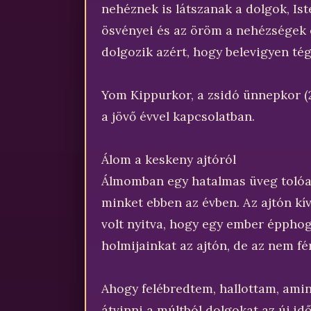
nehéznek is látszanak a dolgok, Ist
ösvényei és az öröm a nehézségek é
dolgozik azért, hogy belevigyen tég
Yom Kippurkor, a zsidó ünnepkor (2
a jövő évvel kapcsolatban.
Álom a keskeny ajtóról
Álmomban egy hatalmas üveg tolóajt
minket ebben az évben. Az ajtón kív
volt nyitva, hogy egy ember épphog
holmijainkat az ajtón, de az nem fér
Ahogy felébredtem, hallottam, amint
átvinni a múltból dolgokat az új id