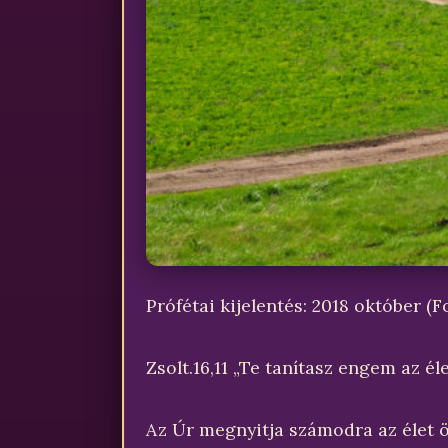
Prófétai kijelentés: 2018 október (F
Zsolt.16,11 „Te tanítasz engem az 
Az Úr megnyitja számodra az élet ös