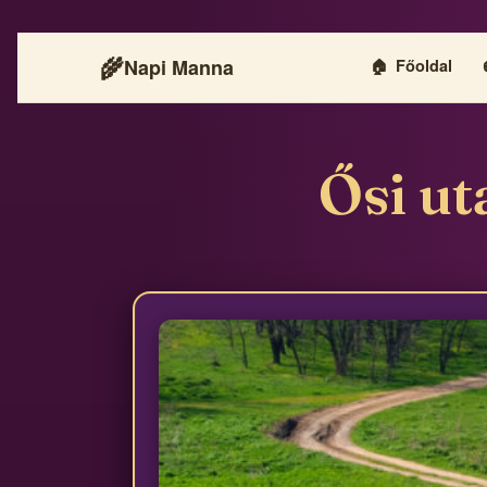
🌾
Napi Manna
🏠
Főoldal
Ősi ut