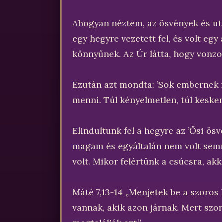
Ahogyan néztem, az ösvények és uta
egy hegyre vezetett fel, és volt egy
könnyűnek. Az Úr látta, hogy vonzot
Ezután azt mondta: ’Sok embernek 
menni. Túl kényelmetlen, túl kesken
Elindultunk fel a hegyre az ’Ősi ö
magam és egyáltalán nem volt semm
volt. Mikor felértünk a csúcsra, ak
Máté 7,13-14 „Menjetek be a szoros 
vannak, akik azon járnak. Mert szor