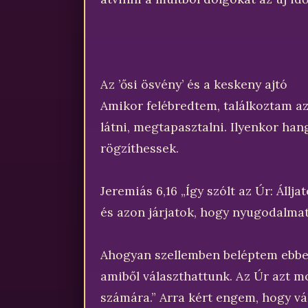
Az ’ősi ösvény’ és a keskeny ajtó
Amikor felébredtem, találkoztam az 
látni, megtapasztalni. Ilyenkor h
rögzíthessek.
Jeremiás 6,16 „Így szólt az Úr: Állja
és azon járjatok, hogy nyugodalmat
Ahogyan szellemben beléptem ebbe a
amiből választhattunk. Az Úr azt m
számára.” Arra kért engem, hogy vá