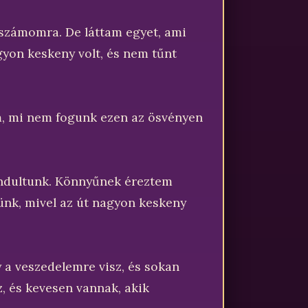
 számomra. De láttam egyet, ami
Nagyon keskeny volt, és nem tűnt
m, mi nem fogunk ezen az ösvényen
lindultunk. Könnyűnek éreztem
nk, mivel az út nagyon keskeny
y a veszedelemre visz, és sokan
z, és kevesen vannak, akik