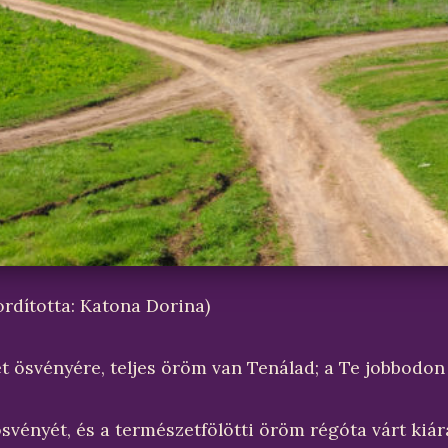
ordította: Katona Dorina)
élet ösvényére, teljes öröm van Tenálad; a Te jobbod
vényét, és a természetfölötti öröm régóta várt kiár