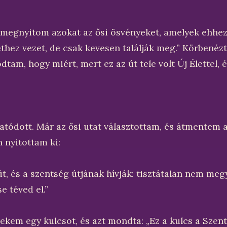
 megnyitom azokat az ősi ösvényeket, amelyek ehhez 
thez vezet, de csak kevesen találják meg.” Körbenézt
dtam, hogy miért, mert ez az út tele volt Új Élettel,
atódott. Már az ősi utat választottam, és átmentem a
 nyitottam ki:
út, és a szentség útjának hívják: tisztátalan nem megy
e téved el.”
nekem egy kulcsot, és azt mondta: „Ez a kulcs a Szen